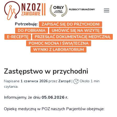
Potrzebuję:
ZAPISAĆ SIĘ DO PRZYCHODNI
DO POBRANIA
UMÓWIĆ SIĘ NA WIZYTĘ
E-RECEPTĘ
PRZESŁAĆ DOKUMENTACJĘ MEDYCZNĄ
POMOC NOCNA I ŚWIĄTECZNA
WYNIKI Z LABORATORIUM
Zastępstwo w przychodni
Napisane
1 czerwca 2026
przez
Zarząd
|
Około 1 min
czytania.
Informujemy, że dniu
05.06.2026 r.
Opiekę medyczną w POZ naszych Pacjentów obejmuje: