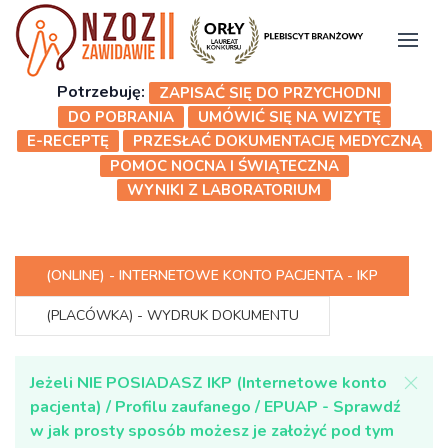
Potrzebuję:
ZAPISAĆ SIĘ DO PRZYCHODNI
DO POBRANIA
UMÓWIĆ SIĘ NA WIZYTĘ
E-RECEPTĘ
PRZESŁAĆ DOKUMENTACJĘ MEDYCZNĄ
POMOC NOCNA I ŚWIĄTECZNA
WYNIKI Z LABORATORIUM
(ONLINE) - INTERNETOWE KONTO PACJENTA - IKP
(PLACÓWKA) - WYDRUK DOKUMENTU
Jeżeli NIE POSIADASZ IKP (Internetowe konto
pacjenta) / Profilu zaufanego / EPUAP - Sprawdź
w jak prosty sposób możesz je założyć pod tym