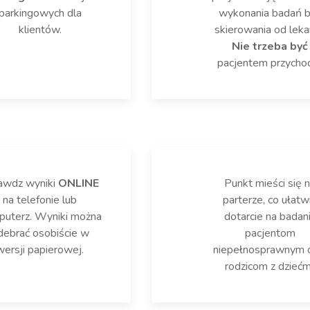
parkingowych dla
wykonania badań 
klientów.
skierowania od leka
Nie trzeba być
pacjentem przychod
awdz wyniki
ONLINE
Punkt mieści się 
na telefonie lub
parterze, co ułatw
uterz. Wyniki można
dotarcie na badan
debrać osobiście w
pacjentom
wersji papierowej.
niepełnosprawnym 
rodzicom z dziećm