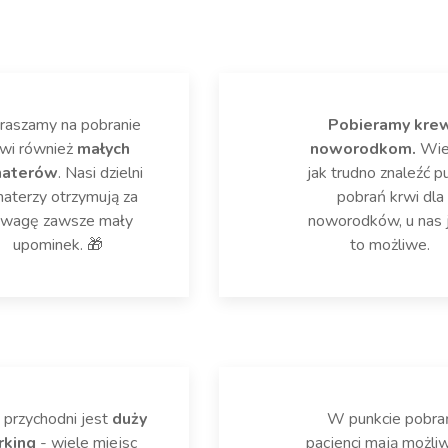
raszamy na pobranie
Pobieramy kre
rwi również
małych
noworodkom.
Wi
haterów
. Nasi dzielni
jak trudno znaleźć p
aterzy otrzymują za
pobrań krwi dla
wagę zawsze mały
noworodków, u nas 
upominek. 🎁
to możliwe.
 przychodni jest
duży
W punkcie pobra
rking
- wiele miejsc
pacjenci mają możli