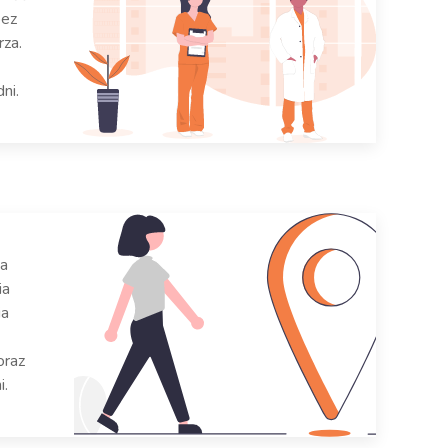
bez
rza.
ni.
na
ia
ia
oraz
i.