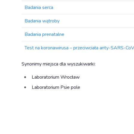
Badania serca
Badania wątroby
Badania prenatalne
Test na koronawirusa – przeciwciała anty-SARS-Co
Synonimy miejsca dla wyszukiwarki:
Laboratorium Wrocław
Laboratorium Psie pole
Laboratorium Zawidawie
Punkt pobrań Wrocław
Punkt pobrań Psie pole
Punkt pobrań Zawidawie