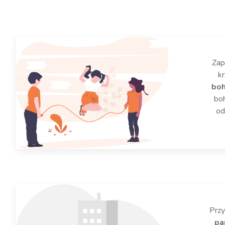
Zap
k
bo
boh
od
Przy
pa