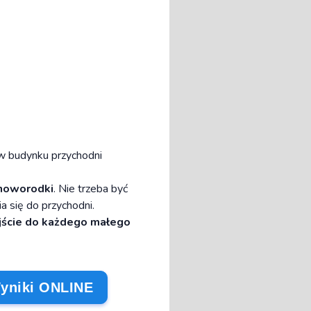
I
 w budynku przychodni
 noworodki
. Nie trzeba być
a się do przychodni.
jście do każdego małego
niki ONLINE