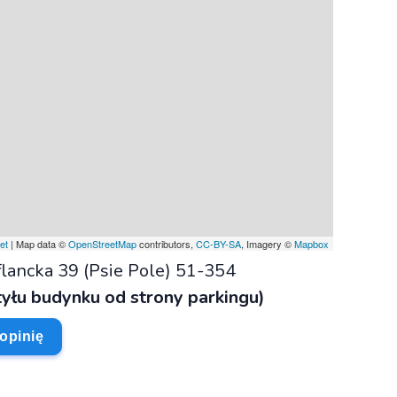
et
| Map data ©
OpenStreetMap
contributors,
CC-BY-SA
, Imagery ©
Mapbox
flancka 39 (Psie Pole) 51-354
tyłu budynku od strony parkingu)
opinię