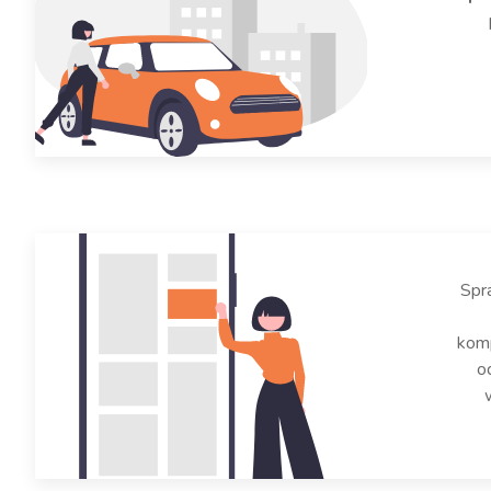
Spr
komp
o