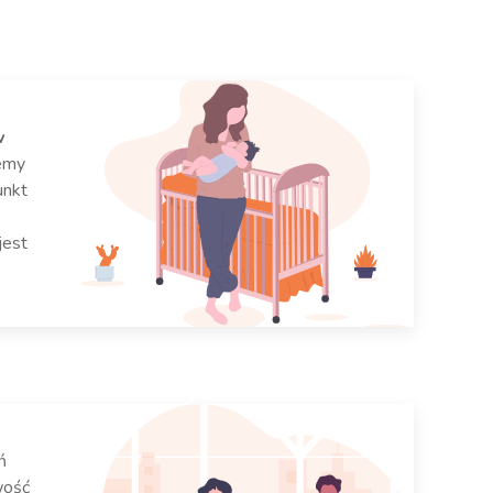
w
emy
unkt
jest
ń
wość