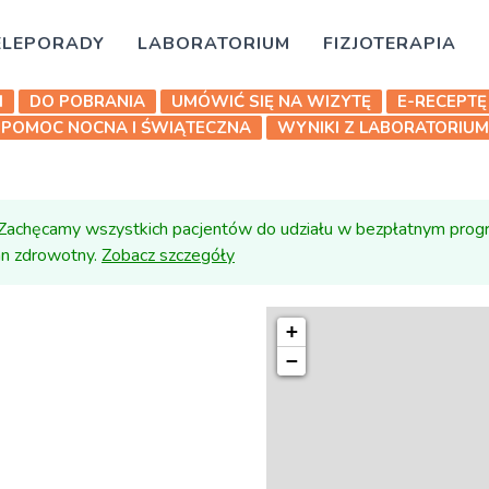
ELEPORADY
LABORATORIUM
FIZJOTERAPIA
I
DO POBRANIA
UMÓWIĆ SIĘ NA WIZYTĘ
E-RECEPTĘ
POMOC NOCNA I ŚWIĄTECZNA
WYNIKI Z LABORATORIUM
Zachęcamy wszystkich pacjentów do udziału w bezpłatnym prog
lan zdrowotny.
Zobacz szczegóły
+
−